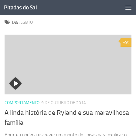
Pitadas do Sal
Skip to content
TAG:
LGBTQ
0
COMPORTAMENTO
9 DE OUTUBRO DE 2014
A linda história de Ryland e sua maravilhosa
família
Bom, eu poderia escrever um monte de coisas para explicar o