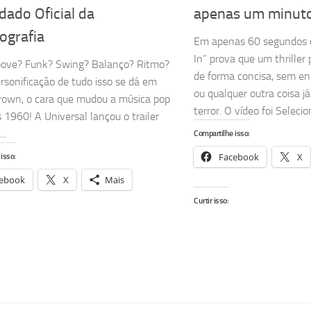
dado Oficial da
apenas um minut
ografia
Em apenas 60 segundos 
In” prova que um thriller
oove? Funk? Swing? Balanço? Ritmo?
de forma concisa, sem enr
ersonificação de tudo isso se dá em
ou qualquer outra coisa já
own, o cara que mudou a música pop
terror. O vídeo foi Selecio
 1960! A Universal lançou o trailer
..
Compartilhe isso:
Facebook
X
isso:
ebook
X
Mais
Curtir isso: