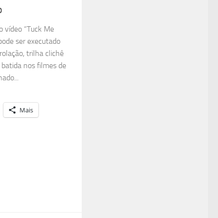
o
o vídeo “Tuck Me
 pode ser executado
olação, trilha clichê
 batida nos filmes de
nado...
Mais