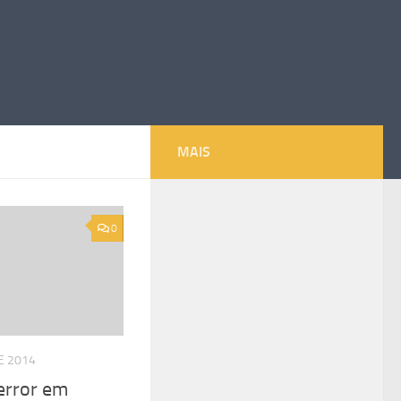
MAIS
0
E 2014
error em