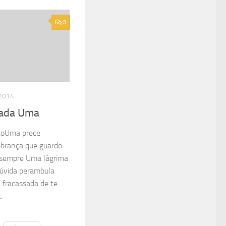
0
2014
ada Uma
toUma prece
brança que guardo
 sempre Uma lágrima
úvida perambula
 fracassada de te
.