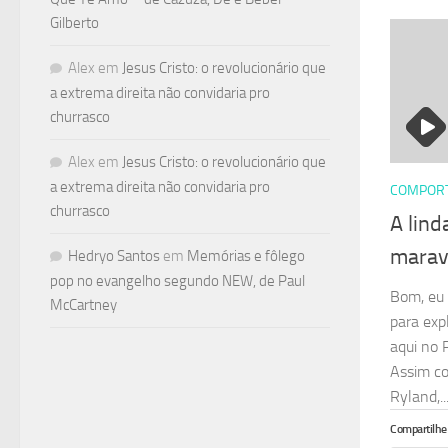
Gilberto
Alex
em
Jesus Cristo: o revolucionário que
a extrema direita não convidaria pro
churrasco
Alex
em
Jesus Cristo: o revolucionário que
a extrema direita não convidaria pro
COMPOR
churrasco
A lind
maravi
Hedryo Santos
em
Memórias e fôlego
pop no evangelho segundo NEW, de Paul
Bom, eu 
McCartney
para exp
aqui no P
Assim co
Ryland,..
Compartilhe 