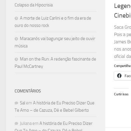
Legen
Colapso da Hipocrisia
Cinebi
A morte de Luiz Carlini e o fim da era de
ouro do nosso rock
Saca Gr
Pois a p
Maracanós vai bagunçar seu jeito de ouvir
James Br
música
nos anos
oficial da.
Man on the Run: A redenção fascinante de
Compartilhe 
Paul McCartney
Fac
COMENTÁRIOS
Curtir isso:
Sal
em
A história de Eu Preciso Dizer Que
Te Amo – de Cazuza, Dé e Bebel Gilberto
Juliana
em
A história de Eu Preciso Dizer
Que Te Amo – de Cazuza, Dé e Bebel