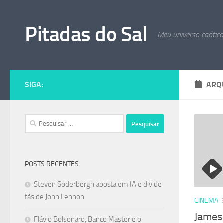
Skip to content
Pitadas do Sal
Meu universo caótic
SIGA:
ARQ
Pesquisar
por:
POSTS RECENTES
Steven Soderbergh aposta em IA e divide
fãs de John Lennon
CINEMA
James
Flávio Bolsonaro, Banco Master e o