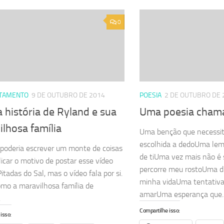
0
TAMENTO
9 DE OUTUBRO DE 2014
POESIA
2 DE OUTUBRO DE 
a história de Ryland e sua
Uma poesia cham
lhosa família
Uma benção que necessi
escolhida a dedoUma lem
poderia escrever um monte de coisas
de tiUma vez mais não é
licar o motivo de postar esse vídeo
percorre meu rostoUma d
itadas do Sal, mas o vídeo fala por si.
minha vidaUma tentativa
mo a maravilhosa família de
amarUma esperança que..
.
Compartilhe isso:
isso: