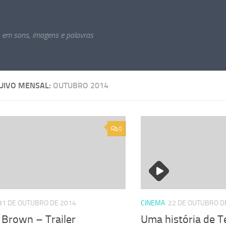
o em sons, imagens e palavras
UIVO MENSAL:
OUTUBRO 2014
0
31 DE OUTUBRO DE 2014
CINEMA
22 DE OUTUBRO D
 Brown – Trailer
Uma história de T