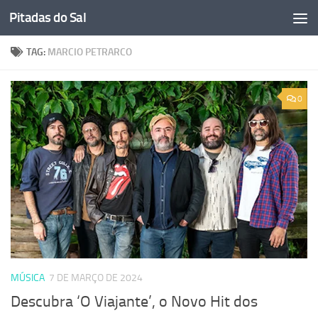
Pitadas do Sal
Skip to content
TAG:
MARCIO PETRARCO
0
MÚSICA
7 DE MARÇO DE 2024
Descubra ‘O Viajante’, o Novo Hit dos