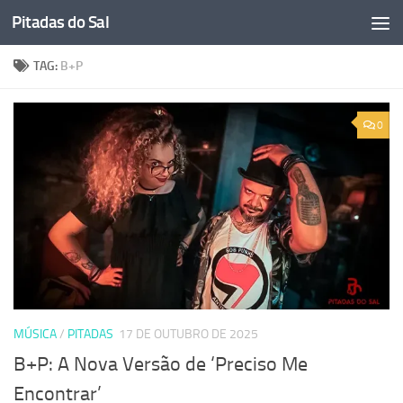
Pitadas do Sal
Skip to content
TAG:
B+P
0
MÚSICA
/
PITADAS
17 DE OUTUBRO DE 2025
B+P: A Nova Versão de ‘Preciso Me
Encontrar’