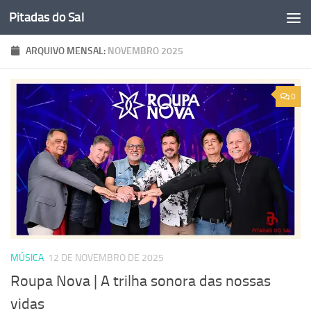
Pitadas do Sal
Skip to content
ARQUIVO MENSAL:
NOVEMBRO 2025
0
MÚSICA
12 DE NOVEMBRO DE 2025
Roupa Nova | A trilha sonora das nossas
vidas