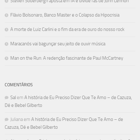
Steven Soderbergh aposta em IA e divide fãs de John Lennon
Flávio Bolsonaro, Banco Master e o Colapso da Hipocrisia
A morte de Luiz Carlini e o fim da era de ouro do nosso rock
Maracanós vai bagunçar seu jeito de ouvir música
Man on the Run: A redenção fascinante de Paul McCartney
COMENTÁRIOS
Sal
em
A história de Eu Preciso Dizer Que Te Amo – de Cazuza,
Dé e Bebel Gilberto
Juliana
em
A história de Eu Preciso Dizer Que Te Amo – de
Cazuza, Dé e Bebel Gilberto