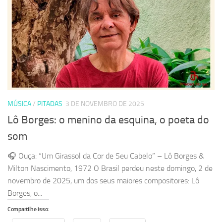
MÚSICA
/
PITADAS
3 DE NOVEMBRO DE 2025
Lô Borges: o menino da esquina, o poeta do
som
🎧 Ouça: “Um Girassol da Cor de Seu Cabelo” – Lô Borges &
Milton Nascimento, 1972 O Brasil perdeu neste domingo, 2 de
novembro de 2025, um dos seus maiores compositores: Lô
Borges, o...
Compartilhe isso: