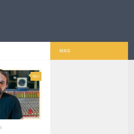
MAIS
0
26