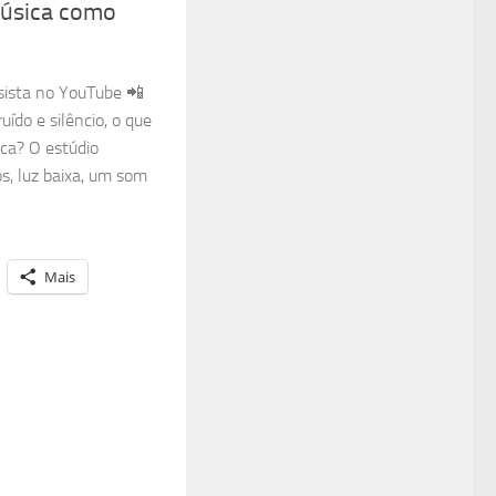
música como
sista no YouTube 📲
uído e silêncio, o que
ica? O estúdio
s, luz baixa, um som
Mais