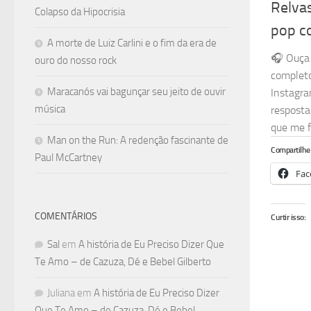
Relvas
Colapso da Hipocrisia
pop c
A morte de Luiz Carlini e o fim da era de
🎧 Ouça 
ouro do nosso rock
complet
Maracanós vai bagunçar seu jeito de ouvir
Instagra
música
resposta
que me fi
Man on the Run: A redenção fascinante de
Compartilhe 
Paul McCartney
Fac
COMENTÁRIOS
Curtir isso:
Sal
em
A história de Eu Preciso Dizer Que
Te Amo – de Cazuza, Dé e Bebel Gilberto
Juliana
em
A história de Eu Preciso Dizer
Que Te Amo – de Cazuza, Dé e Bebel