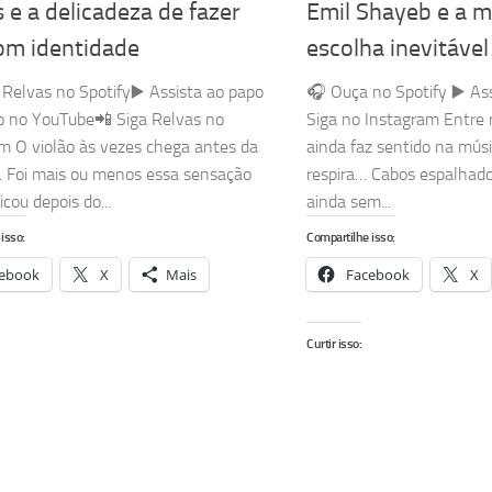
 e a delicadeza de fazer
Emil Shayeb e a 
om identidade
escolha inevitável
Relvas no Spotify▶️ Assista ao papo
🎧 Ouça no Spotify ▶️ As
o no YouTube📲 Siga Relvas no
Siga no Instagram Entre r
m O violão às vezes chega antes da
ainda faz sentido na mús
. Foi mais ou menos essa sensação
respira… Cabos espalhado
cou depois do...
ainda sem...
isso:
Compartilhe isso:
ebook
X
Mais
Facebook
X
Curtir isso: