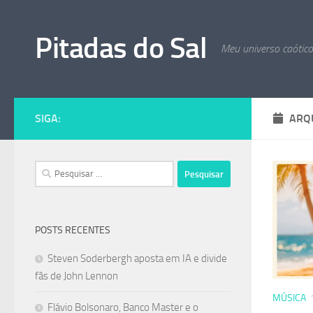
Skip to content
Pitadas do Sal
Meu universo caótic
SIGA:
ARQ
Pesquisar
por:
POSTS RECENTES
Steven Soderbergh aposta em IA e divide
fãs de John Lennon
MÚSICA
Flávio Bolsonaro, Banco Master e o