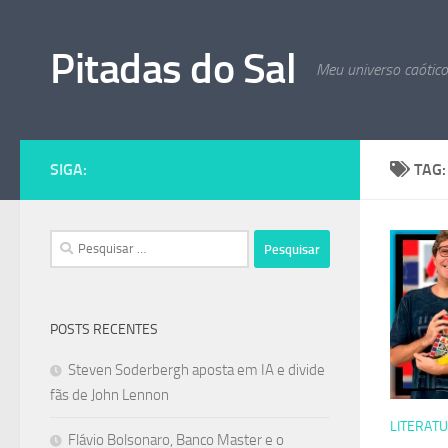
Skip to content
Pitadas do Sal
Meu universo caótic
SIGA:
TAG
Pesquisar
por:
POSTS RECENTES
Steven Soderbergh aposta em IA e divide
fãs de John Lennon
LITERAT
Flávio Bolsonaro, Banco Master e o