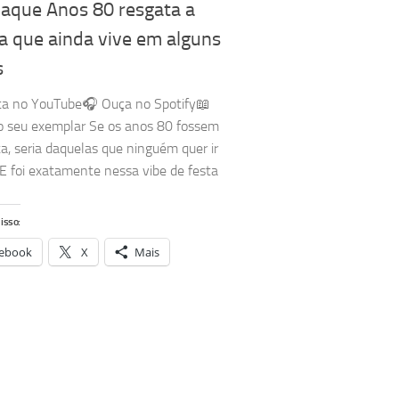
aque Anos 80 resgata a
a que ainda vive em alguns
s
ta no YouTube🎧 Ouça no Spotify📖
o seu exemplar Se os anos 80 fossem
a, seria daquelas que ninguém quer ir
E foi exatamente nessa vibe de festa
isso:
ebook
X
Mais