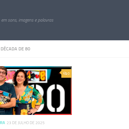
o em sons, imagens e palavras
:
DÉCADA DE 80
0
URA
23 DE JULHO DE 2025