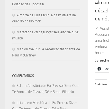
Alman
Colapso da Hipocrisia
décad
A morte de Luiz Carlini e o fim da era de
de nó
ouro do nosso rock
🔗 Assis
Maracanós vai bagunçar seu jeito de ouvir
Adquira 
música
uma fest
embora. 
Man on the Run: A redenção fascinante de
boa e...
Paul McCartney
Compartilhe 
Fac
COMENTÁRIOS
Curtir isso:
Sal
em
A história de Eu Preciso Dizer Que
Te Amo – de Cazuza, Dé e Bebel Gilberto
Juliana
em
A história de Eu Preciso Dizer
Que Te Amo – de Cazuza, Dé e Bebel