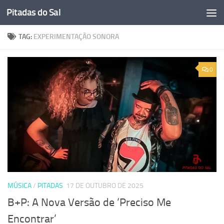
Pitadas do Sal
Skip to content
TAG:
EXPERIMENTAÇÃO SONORA
0
MÚSICA
/
PITADAS
17 DE OUTUBRO DE 2025
B+P: A Nova Versão de ‘Preciso Me
Encontrar’