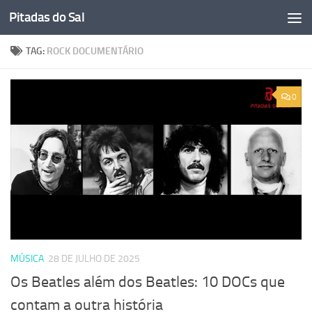
Pitadas do Sal
Skip to content
TAG:
ROCK DOCUMENTÁRIO
0
MÚSICA
28 DE JULHO DE 2025
Os Beatles além dos Beatles: 10 DOCs que
contam a outra história