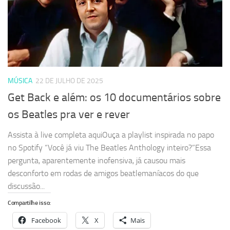
MÚSICA
22 DE JULHO DE 2025
Get Back e além: os 10 documentários sobre
os Beatles pra ver e rever
Assista à live completa aquiOuça a playlist inspirada no papo
no Spotify “Você já viu The Beatles Anthology inteiro?”Essa
pergunta, aparentemente inofensiva, já causou mais
desconforto em rodas de amigos beatlemaníacos do que
discussão...
Compartilhe isso:
Facebook
X
Mais