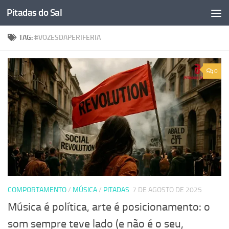
Pitadas do Sal
Skip to content
TAG:
#VOZESDAPERIFERIA
0
COMPORTAMENTO
/
MÚSICA
/
PITADAS
7 DE AGOSTO DE 2025
Música é política, arte é posicionamento: o
som sempre teve lado (e não é o seu,