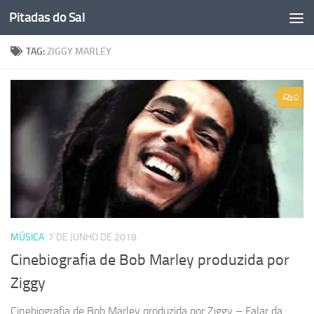
Pitadas do Sal
Skip to content
TAG:
ZIGGY MARLEY
0
MÚSICA
7 DE JUNHO DE 2018
Cinebiografia de Bob Marley produzida por
Ziggy
Cinebiografia de Bob Marley produzida por Ziggy – Falar da