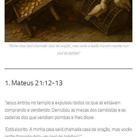
“Minha casa será chamada casa de oração’, mas vocês a estão transformando num
covil de ladrões!”
1. Mateus 21:12-13
“Jesus entrou no templo e expulsou todos os que ali estavam
comprando e vendendo. Derrubou as mesas dos cambistas e as
cadeiras dos que vendiam pombas e lhes disse:
‘Está escrito: A minha casa será chamada casa de oração; mas vocês
estão fazendo dela um covil de ladrões!'”