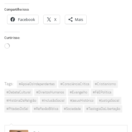
Compartilhe isso:
Facebook
X
Mais
Curtir isso:
Carregando...
Tags:
#ApoieOsIndependentes
#ConsciênciaCrítica
#Cristianismo
#DebateCultural
#DireitosHumanos
#Evangelho
#FéEPolítica
#HistóriaDaReligião
#InclusãoSocial
#JesusHistórico
#JustiçaSocial
#PitadasDoSal
#ReflexãoBíblica
#Sociedade
#TeologiaDaLibertação