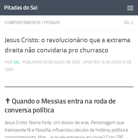
Pitadas do Sal
Skip to content
COMPORTAMENTO
/
PITADAS
2
Jesus Cristo: o revolucionário que a extrema
direita não convidaria pro churrasco
POR
SAL
· PUBLISHED
25 DE JULHO DE 2025
· UPDATED
15 DE AGOSTO DE
2025
✝️ Quando o Messias entra na roda de
conversa política
Jesus Cristo. Nome forte. Um divisor de eras. Personagem que
transcende fé e filosofia, influenciou séculos de história, política e
comportamento. Mas… e se ele estivesse aqui hoje? Com CPF,