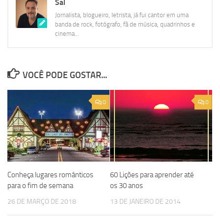
Sal
Jornalista, blogueiro, letrista, já fui cantor em uma
banda de rock, fotógrafo, fã de música, quadrinhos e
cinema...
VOCÊ PODE GOSTAR...
0
0
Conheça lugares românticos
60 Lições para aprender até
para o fim de semana
os 30 anos
26 DE MARÇO DE 2018
13 DE JANEIRO DE 2014