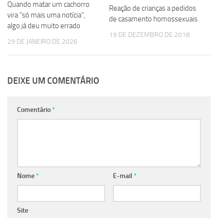
Quando matar um cachorro
Reação de crianças a pedidos
vira “só mais uma notícia”,
de casamento homossexuais
algo já deu muito errado
19 DE DEZEMBRO DE 2018
29 DE JANEIRO DE 2026
DEIXE UM COMENTÁRIO
Comentário
*
Nome
*
E-mail
*
Site