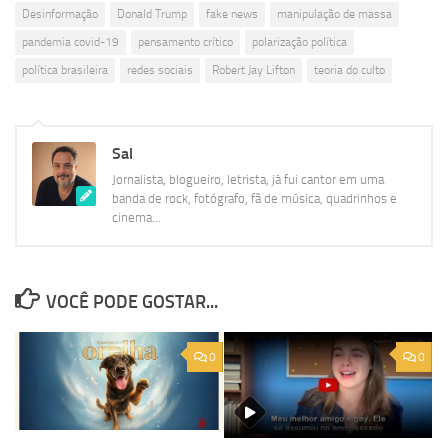
Desinformação
Donald Trump
fake news
manipulação de massa
pandemia covid-19
pensamento crítico
polarização política
política brasileira
redes sociais
Robert Jay Lifton
teoria do culto
Sal
Jornalista, blogueiro, letrista, já fui cantor em uma
banda de rock, fotógrafo, fã de música, quadrinhos e
cinema...
VOCÊ PODE GOSTAR...
0
0