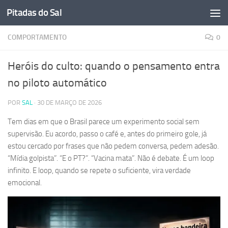
Pitadas do Sal
Skip to content
COMPORTAMENTO
0
Heróis do culto: quando o pensamento entra
no piloto automático
POR
SAL
·
30 DE MARÇO DE 2026
Tem dias em que o Brasil parece um experimento social sem
supervisão. Eu acordo, passo o café e, antes do primeiro gole, já
estou cercado por frases que não pedem conversa, pedem adesão.
“Mídia golpista”. “E o PT?”. “Vacina mata”. Não é debate. É um loop
infinito. E loop, quando se repete o suficiente, vira verdade
emocional.