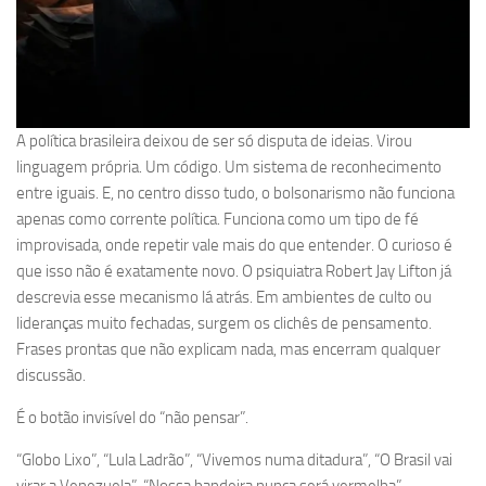
A política brasileira deixou de ser só disputa de ideias. Virou
linguagem própria. Um código. Um sistema de reconhecimento
entre iguais. E, no centro disso tudo, o bolsonarismo não funciona
apenas como corrente política. Funciona como um tipo de fé
improvisada, onde repetir vale mais do que entender. O curioso é
que isso não é exatamente novo. O psiquiatra Robert Jay Lifton já
descrevia esse mecanismo lá atrás. Em ambientes de culto ou
lideranças muito fechadas, surgem os clichês de pensamento.
Frases prontas que não explicam nada, mas encerram qualquer
discussão.
É o botão invisível do “não pensar”.
“Globo Lixo”, “Lula Ladrão”, “Vivemos numa ditadura”, “O Brasil vai
virar a Venezuela”, “Nossa bandeira nunca será vermelha”,