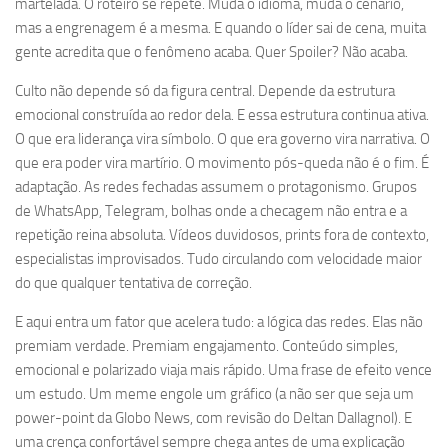
martelada. O roteiro se repete. Muda o idioma, muda o cenário,
mas a engrenagem é a mesma. E quando o líder sai de cena, muita
gente acredita que o fenômeno acaba. Quer Spoiler? Não acaba.
Culto não depende só da figura central. Depende da estrutura
emocional construída ao redor dela. E essa estrutura continua ativa.
O que era liderança vira símbolo. O que era governo vira narrativa. O
que era poder vira martírio. O movimento pós-queda não é o fim. É
adaptação. As redes fechadas assumem o protagonismo. Grupos
de WhatsApp, Telegram, bolhas onde a checagem não entra e a
repetição reina absoluta. Vídeos duvidosos, prints fora de contexto,
especialistas improvisados. Tudo circulando com velocidade maior
do que qualquer tentativa de correção.
E aqui entra um fator que acelera tudo: a lógica das redes. Elas não
premiam verdade. Premiam engajamento. Conteúdo simples,
emocional e polarizado viaja mais rápido. Uma frase de efeito vence
um estudo. Um meme engole um gráfico (a não ser que seja um
power-point da Globo News, com revisão do Deltan Dallagnol). E
uma crença confortável sempre chega antes de uma explicação