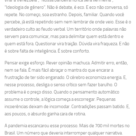
“Ideologia de gênero”. Não é debate, é eco. E eco não conversa, só
repete. No começo, soa estranho. Depois, familiar. Quando você
percebe, já está repetindo sem nem lembrar de onde veio. Esse é o
verdadeiro culto ao feudo verbal. Um território onde palavras não
servem para comunicar, mas para delimitar quem está dentro e
quem está fora. Questionar vira traição. Dúvida vira fraqueza. E não
é sobre falta de inteligência. É sobre conforto.
Pensar exige esforço. Rever opinião machuca. Admitir erro, então,
nem se fala. É mais fácil abraçar o mantra do que encarar a
frustração de ter sido enganado. O cérebro economiza energia. E,
nesse processo, desliga o senso crítico sem fazer barulho. O
problema é o preço disso. Quando o pensamento automático
assume o controle, a lógica começa a escorregar. Pequenas
incoerências deixam de incomodar. Contradições passam batido. E,
aos poucos, o absurdo ganha cara de rotina.
A pandemia escancarou esse processo. Mais de 700 mil mortes no
Brasil. Um número que deveria interromper qualquer narrativa.