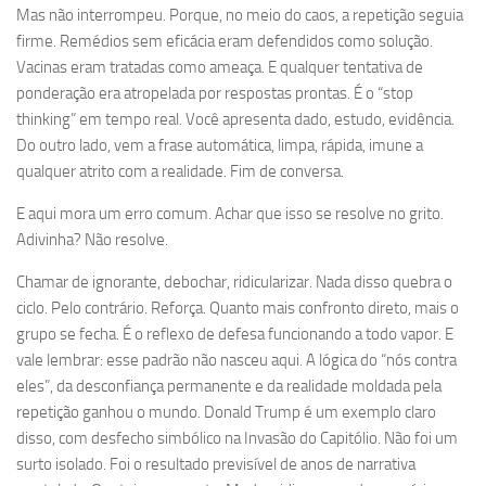
Mas não interrompeu. Porque, no meio do caos, a repetição seguia
firme. Remédios sem eficácia eram defendidos como solução.
Vacinas eram tratadas como ameaça. E qualquer tentativa de
ponderação era atropelada por respostas prontas. É o “stop
thinking” em tempo real. Você apresenta dado, estudo, evidência.
Do outro lado, vem a frase automática, limpa, rápida, imune a
qualquer atrito com a realidade. Fim de conversa.
E aqui mora um erro comum. Achar que isso se resolve no grito.
Adivinha? Não resolve.
Chamar de ignorante, debochar, ridicularizar. Nada disso quebra o
ciclo. Pelo contrário. Reforça. Quanto mais confronto direto, mais o
grupo se fecha. É o reflexo de defesa funcionando a todo vapor. E
vale lembrar: esse padrão não nasceu aqui. A lógica do “nós contra
eles”, da desconfiança permanente e da realidade moldada pela
repetição ganhou o mundo. Donald Trump é um exemplo claro
disso, com desfecho simbólico na Invasão do Capitólio. Não foi um
surto isolado. Foi o resultado previsível de anos de narrativa