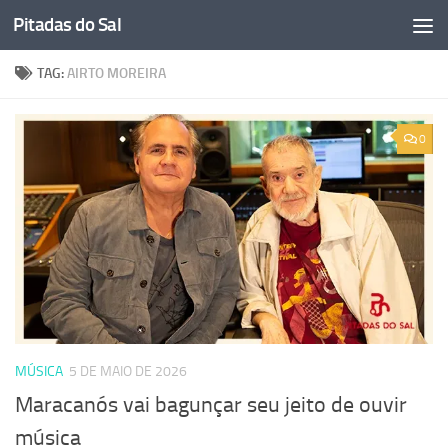
Pitadas do Sal
Skip to content
TAG:
AIRTO MOREIRA
0
MÚSICA
5 DE MAIO DE 2026
Maracanós vai bagunçar seu jeito de ouvir
música