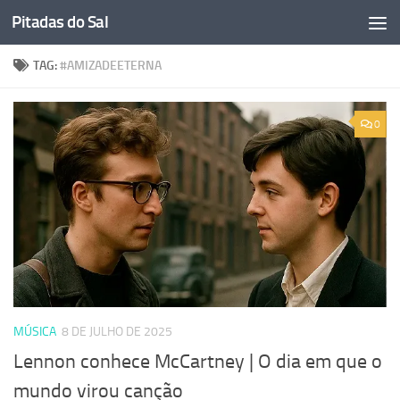
Pitadas do Sal
Skip to content
TAG:
#AMIZADEETERNA
0
MÚSICA
8 DE JULHO DE 2025
Lennon conhece McCartney | O dia em que o
mundo virou canção