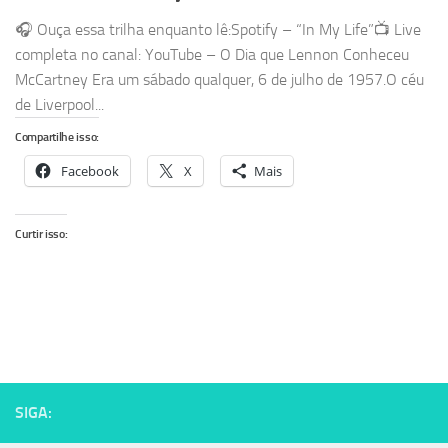
🎧 Ouça essa trilha enquanto lê:Spotify – “In My Life”📺 Live
completa no canal: YouTube – O Dia que Lennon Conheceu
McCartney Era um sábado qualquer, 6 de julho de 1957.O céu
de Liverpool...
Compartilhe isso:
Facebook
X
Mais
Curtir isso:
SIGA: