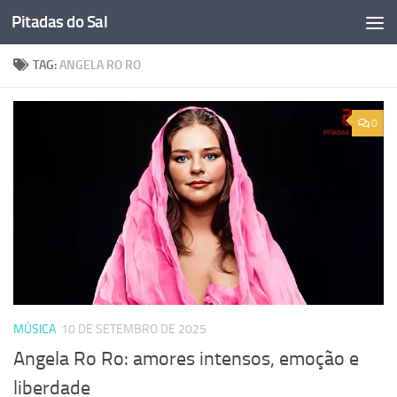
Pitadas do Sal
Skip to content
TAG:
ANGELA RO RO
0
MÚSICA
10 DE SETEMBRO DE 2025
Angela Ro Ro: amores intensos, emoção e
liberdade