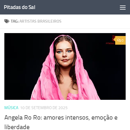
Pitadas do Sal
Skip to content
TAG:
ARTISTAS BRASILEIROS
0
MÚSICA
10 DE SETEMBRO DE 2025
Angela Ro Ro: amores intensos, emoção e
liberdade