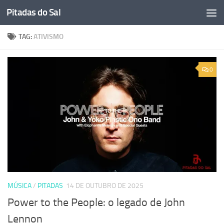
Pitadas do Sal
Skip to content
TAG:
ATIVISMO
0
MÚSICA
/
PITADAS
14 DE OUTUBRO DE 2025
Power to the People: o legado de John
Lennon