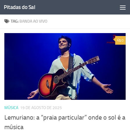
Pitadas do Sal
Skip to content
TAG:
BANDA AO VIVO
0
MÚSICA
19 DE AGOSTO DE 2025
Lemuriano: a “praia particular” onde o sol é a
música