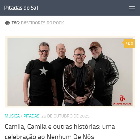
Pitadas do Sal
Skip to content
TAG:
BASTIDORES DO ROCK
0
MÚSICA
/
PITADAS
28 DE OUTUBRO DE 2025
Camila, Camila e outras histórias: uma
celebração ao Nenhum De Nós