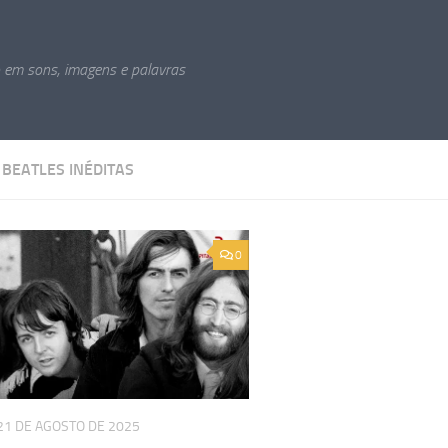
o em sons, imagens e palavras
:
BEATLES INÉDITAS
0
21 DE AGOSTO DE 2025