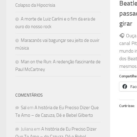
Beatl
Colapso da Hipocrisia
passad
A morte de Luiz Carlini e o fim da era de
girar
ouro do nosso rock
🎧 Ouça 
Maracanós vai bagunçar seu jeito de ouvir
canal Pi
música
mundo int
dos Beat
Man on the Run: A redenção fascinante de
mesmos. 
Paul McCartney
Compartilhe 
Fac
COMENTÁRIOS
Curtir isso:
Sal
em
A história de Eu Preciso Dizer Que
Te Amo – de Cazuza, Dé e Bebel Gilberto
Juliana
em
A história de Eu Preciso Dizer
Que Te Amo – de Cazuza, Dé e Bebel