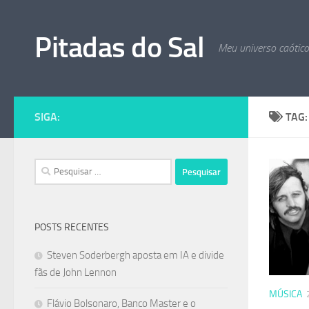
Skip to content
Pitadas do Sal
Meu universo caótic
SIGA:
TAG
Pesquisar
por:
POSTS RECENTES
Steven Soderbergh aposta em IA e divide
fãs de John Lennon
MÚSICA
Flávio Bolsonaro, Banco Master e o