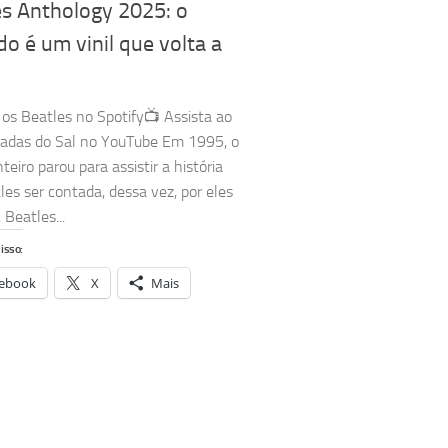
es Anthology 2025: o
o é um vinil que volta a
os Beatles no Spotify📺 Assista ao
tadas do Sal no YouTube Em 1995, o
eiro parou para assistir a história
les ser contada, dessa vez, por eles
Beatles...
isso:
ebook
X
Mais