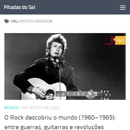
Pitadas do Sal
Skip to content
TAG:
BRITISH INVASION
0
MÚSICA
1 DE AGOSTO DE 2025
O Rock descobriu o mundo (1960–1965):
entre guerras, guitarras e revoluções