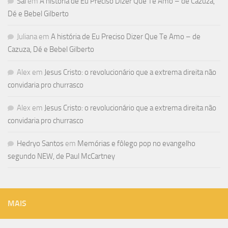
Sal
em
A história de Eu Preciso Dizer Que Te Amo – de Cazuza,
Dé e Bebel Gilberto
Juliana
em
A história de Eu Preciso Dizer Que Te Amo – de
Cazuza, Dé e Bebel Gilberto
Alex
em
Jesus Cristo: o revolucionário que a extrema direita não
convidaria pro churrasco
Alex
em
Jesus Cristo: o revolucionário que a extrema direita não
convidaria pro churrasco
Hedryo Santos
em
Memórias e fôlego pop no evangelho
segundo NEW, de Paul McCartney
MAIS