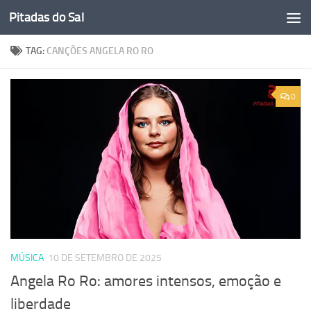
Pitadas do Sal
Skip to content
TAG:
CANÇÕES ANGELA RO RO
0
MÚSICA
10 DE SETEMBRO DE 2025
Angela Ro Ro: amores intensos, emoção e
liberdade