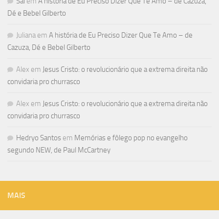
Sal
em
A história de Eu Preciso Dizer Que Te Amo – de Cazuza,
Dé e Bebel Gilberto
Juliana
em
A história de Eu Preciso Dizer Que Te Amo – de
Cazuza, Dé e Bebel Gilberto
Alex
em
Jesus Cristo: o revolucionário que a extrema direita não
convidaria pro churrasco
Alex
em
Jesus Cristo: o revolucionário que a extrema direita não
convidaria pro churrasco
Hedryo Santos
em
Memórias e fôlego pop no evangelho
segundo NEW, de Paul McCartney
MAIS