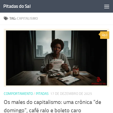
Pitadas do Sal
Skip to content
TAG:
CAPITALISMO
0
COMPORTAMENTO
/
PITADAS
17 DE DEZEMBRO DE 2025
Os males do capitalismo: uma crônica “de
domingo”, café ralo e boleto caro