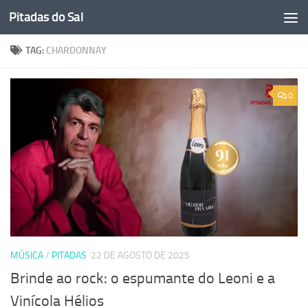
Pitadas do Sal
Skip to content
TAG:
CHARDONNAY
0
MÚSICA
/
PITADAS
22 DE AGOSTO DE 2025
Brinde ao rock: o espumante do Leoni e a
Vinícola Hélios