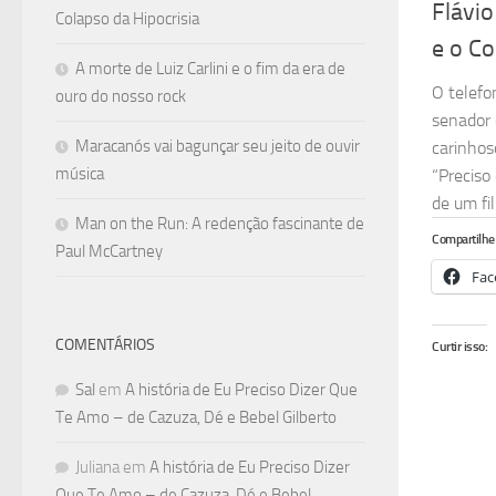
Flávi
Colapso da Hipocrisia
e o Co
A morte de Luiz Carlini e o fim da era de
O telefo
ouro do nosso rock
senador 
Maracanós vai bagunçar seu jeito de ouvir
carinhos
música
“Preciso
de um fi
Man on the Run: A redenção fascinante de
Compartilhe 
Paul McCartney
Fac
COMENTÁRIOS
Curtir isso:
Sal
em
A história de Eu Preciso Dizer Que
Te Amo – de Cazuza, Dé e Bebel Gilberto
Juliana
em
A história de Eu Preciso Dizer
Que Te Amo – de Cazuza, Dé e Bebel