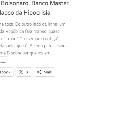
o Bolsonaro, Banco Master
lapso da Hipocrisia
ne toca. Do outro lado da linha, um
da República fala manso, quase
o. “Irmão”. “Tô sempre contigo”.
 daquela ajuda”. A cena parece saída
lme B sobre banqueiros em...
isso:
ebook
X
Mais