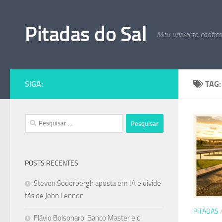
Skip to content
Pitadas do Sal
Meu universo caótic
SIGA:
TAG
Pesquisar
por:
POSTS RECENTES
Steven Soderbergh aposta em IA e divide
fãs de John Lennon
PITADAS
Flávio Bolsonaro, Banco Master e o