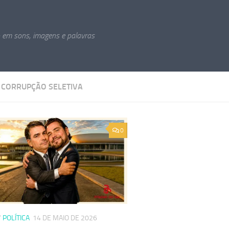
o em sons, imagens e palavras
:
CORRUPÇÃO SELETIVA
0
/
POLÍTICA
14 DE MAIO DE 2026