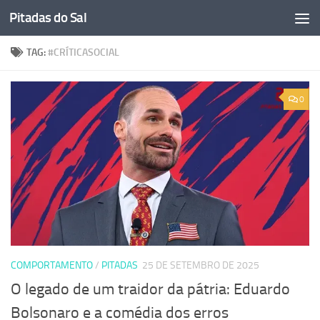
Pitadas do Sal
Skip to content
TAG:
#CRÍTICASOCIAL
0
COMPORTAMENTO
/
PITADAS
25 DE SETEMBRO DE 2025
O legado de um traidor da pátria: Eduardo
Bolsonaro e a comédia dos erros