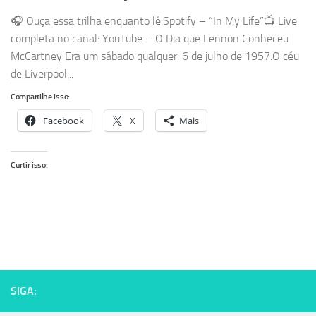
🎧 Ouça essa trilha enquanto lê:Spotify – “In My Life”📺 Live
completa no canal: YouTube – O Dia que Lennon Conheceu
McCartney Era um sábado qualquer, 6 de julho de 1957.O céu
de Liverpool...
Compartilhe isso:
Facebook
X
Mais
Curtir isso:
SIGA: