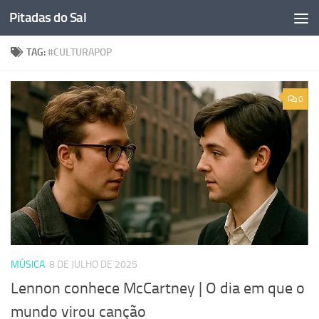
Pitadas do Sal
Skip to content
TAG:
#CULTURAPOP
0
MÚSICA
8 DE JULHO DE 2025
Lennon conhece McCartney | O dia em que o
mundo virou canção