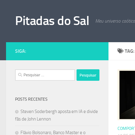
Skip to content
Pitadas do Sal
Meu universo caótic
SIGA:
TAG
Pesquisar
por:
POSTS RECENTES
Steven Soderbergh aposta em IA e divide
fãs de John Lennon
COMPOR
Flávio Bolsonaro, Banco Master e o