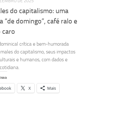
EZEMBRO DE 2025
les do capitalismo: uma
a “de domingo”, café ralo e
 caro
dominical crítica e bem-humorada
 males do capitalismo, seus impactos
 culturais e humanos, com dados e
cotidiana.
isso:
ebook
X
Mais