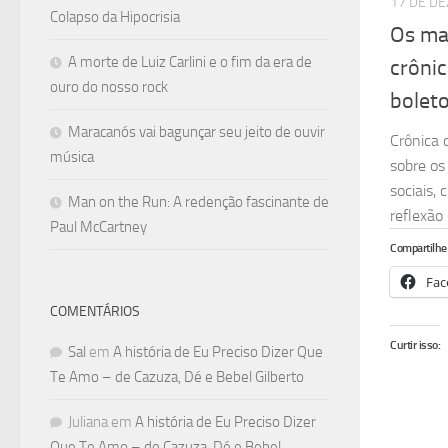
17 DE D
Colapso da Hipocrisia
Os ma
A morte de Luiz Carlini e o fim da era de
crônic
ouro do nosso rock
boleto
Maracanós vai bagunçar seu jeito de ouvir
Crônica 
música
sobre os
sociais,
Man on the Run: A redenção fascinante de
reflexão 
Paul McCartney
Compartilhe 
Fac
COMENTÁRIOS
Curtir isso:
Sal
em
A história de Eu Preciso Dizer Que
Te Amo – de Cazuza, Dé e Bebel Gilberto
Juliana
em
A história de Eu Preciso Dizer
Que Te Amo – de Cazuza, Dé e Bebel