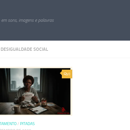
o em sons, imagens e palavras
:
DESIGUALDADE SOCIAL
0
TAMENTO
/
PITADAS