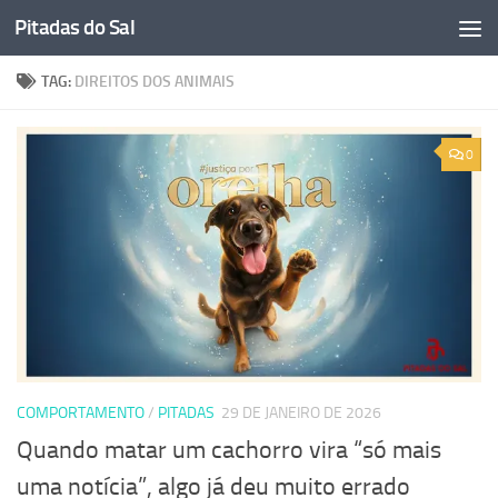
Pitadas do Sal
Skip to content
TAG:
DIREITOS DOS ANIMAIS
0
COMPORTAMENTO
/
PITADAS
29 DE JANEIRO DE 2026
Quando matar um cachorro vira “só mais
uma notícia”, algo já deu muito errado