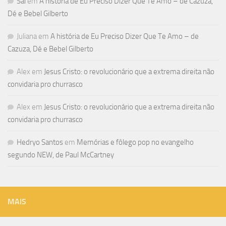
Sal
em
A história de Eu Preciso Dizer Que Te Amo – de Cazuza,
Dé e Bebel Gilberto
Juliana
em
A história de Eu Preciso Dizer Que Te Amo – de
Cazuza, Dé e Bebel Gilberto
Alex
em
Jesus Cristo: o revolucionário que a extrema direita não
convidaria pro churrasco
Alex
em
Jesus Cristo: o revolucionário que a extrema direita não
convidaria pro churrasco
Hedryo Santos
em
Memórias e fôlego pop no evangelho
segundo NEW, de Paul McCartney
MAIS