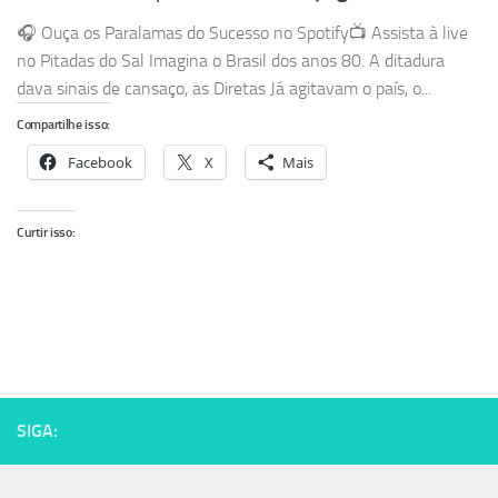
🎧 Ouça os Paralamas do Sucesso no Spotify📺 Assista à live
no Pitadas do Sal Imagina o Brasil dos anos 80. A ditadura
dava sinais de cansaço, as Diretas Já agitavam o país, o...
Compartilhe isso:
Facebook
X
Mais
Curtir isso:
SIGA: