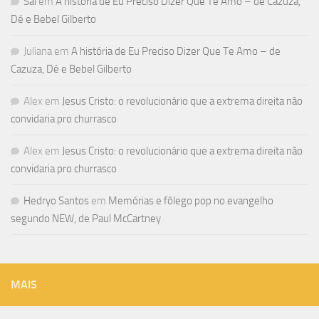
Sal
em
A história de Eu Preciso Dizer Que Te Amo – de Cazuza,
Dé e Bebel Gilberto
Juliana
em
A história de Eu Preciso Dizer Que Te Amo – de
Cazuza, Dé e Bebel Gilberto
Alex
em
Jesus Cristo: o revolucionário que a extrema direita não
convidaria pro churrasco
Alex
em
Jesus Cristo: o revolucionário que a extrema direita não
convidaria pro churrasco
Hedryo Santos
em
Memórias e fôlego pop no evangelho
segundo NEW, de Paul McCartney
MAIS