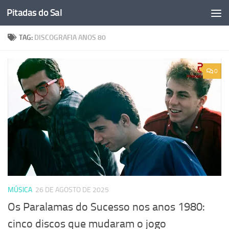
Pitadas do Sal
Skip to content
TAG:
DISCOGRAFIA ANOS 80
0
MÚSICA
26 DE AGOSTO DE 2025
Os Paralamas do Sucesso nos anos 1980:
cinco discos que mudaram o jogo