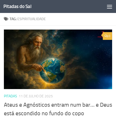
Pitadas do Sal
Skip to content
TAG:
ESPIRITUALIDADE
0
PITADAS
11 DE JULHO DE 2025
Ateus e Agnósticos entram num bar… e Deus
está escondido no fundo do copo