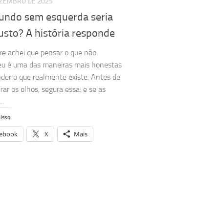
EZEMBRO DE 2025
ndo sem esquerda seria
usto? A história responde
e achei que pensar o que não
eu é uma das maneiras mais honestas
der o que realmente existe. Antes de
rar os olhos, segura essa: e se as
..
isso:
ebook
X
Mais