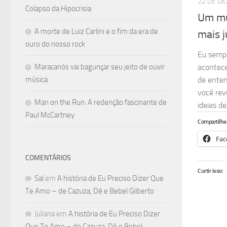
22 DE D
Colapso da Hipocrisia
Um mu
A morte de Luiz Carlini e o fim da era de
mais j
ouro do nosso rock
Eu sempr
Maracanós vai bagunçar seu jeito de ouvir
acontec
música
de enten
você revi
Man on the Run: A redenção fascinante de
ideias de.
Paul McCartney
Compartilhe 
Fac
COMENTÁRIOS
Curtir isso:
Sal
em
A história de Eu Preciso Dizer Que
Te Amo – de Cazuza, Dé e Bebel Gilberto
Juliana
em
A história de Eu Preciso Dizer
Que Te Amo – de Cazuza, Dé e Bebel