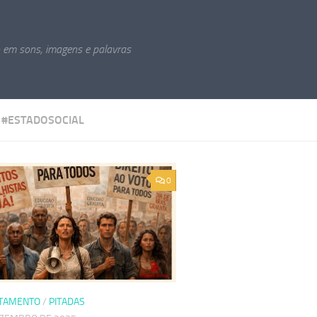
o em sons, imagens e palavras
:
#ESTADOSOCIAL
0
TAMENTO
/
PITADAS