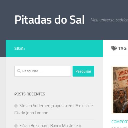
Skip to content
Pitadas do Sal
Meu universo caótic
SIGA:
TAG
Pesquisar
por:
POSTS RECENTES
Steven Soderbergh aposta em IA e divide
fãs de John Lennon
COMPOR
Flávio Bolsonaro, Banco Master e o