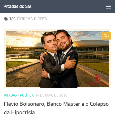
Pitadas do Sal
Skip to content
TAG:
EXTREMA-DIREITA
0
PITADAS
/
POLÍTICA
14 DE MAIO DE 2026
Flávio Bolsonaro, Banco Master e o Colapso
da Hipocrisia