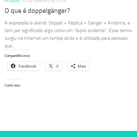
PITADAS
13 DE JANEIRO DE 2016
O que é doppelgänger?
A expressão é alemã: Doppel = Réplica + Gänger = Andante, e
tem por significado algo como um “duplo andante”. Esse termo
surgiu na Internet um tempo atrás e é utilizada para pessoas
que...
Compartilhe isso:
Facebook
X
Mais
Curtir isso: