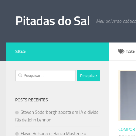
Skip to content
Pitadas do Sal
Meu universo caótic
SIGA:
TAG
Pesquisar
por:
POSTS RECENTES
Steven Soderbergh aposta em IA e divide
fãs de John Lennon
COMPOR
Flávio Bolsonaro, Banco Master e o