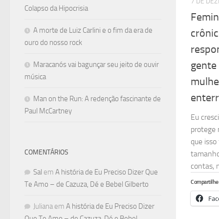
7 DE DE
Colapso da Hipocrisia
Femini
A morte de Luiz Carlini e o fim da era de
crônic
ouro do nosso rock
respon
gente 
Maracanós vai bagunçar seu jeito de ouvir
música
mulhe
enter
Man on the Run: A redenção fascinante de
Paul McCartney
Eu cresc
protege 
que isso
COMENTÁRIOS
tamanho 
contas, n
Sal
em
A história de Eu Preciso Dizer Que
Compartilhe 
Te Amo – de Cazuza, Dé e Bebel Gilberto
Fac
Juliana
em
A história de Eu Preciso Dizer
Que Te Amo – de Cazuza, Dé e Bebel