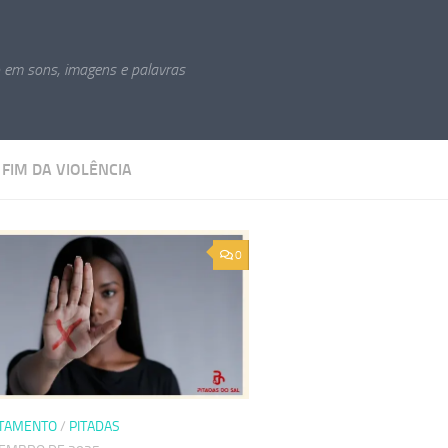
o em sons, imagens e palavras
:
FIM DA VIOLÊNCIA
0
TAMENTO
/
PITADAS