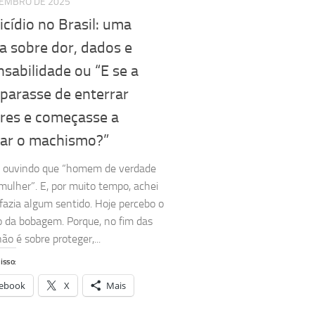
ZEMBRO DE 2025
cídio no Brasil: uma
a sobre dor, dados e
sabilidade ou “E se a
parasse de enterrar
res e começasse a
rar o machismo?”
i ouvindo que “homem de verdade
mulher”. E, por muito tempo, achei
 fazia algum sentido. Hoje percebo o
da bobagem. Porque, no fim das
ão é sobre proteger,...
isso:
ebook
X
Mais