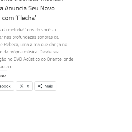
a Anuncia Seu Novo
 com ‘Flecha’
 da melodia!Convido vocês a
r nas profundezas sonoras da
de Rebeca, uma alma que dança no
 da própria música. Desde sua
ação no DVD Acústico do Oriente, onde
ouca e...
isso:
ebook
X
Mais