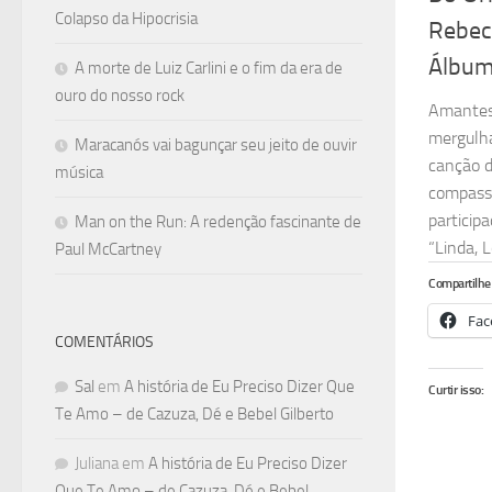
Colapso da Hipocrisia
Rebec
Álbum
A morte de Luiz Carlini e o fim da era de
ouro do nosso rock
Amantes
mergulha
Maracanós vai bagunçar seu jeito de ouvir
canção 
música
compasso
particip
Man on the Run: A redenção fascinante de
“Linda, L
Paul McCartney
Compartilhe 
Fac
COMENTÁRIOS
Sal
em
A história de Eu Preciso Dizer Que
Curtir isso:
Te Amo – de Cazuza, Dé e Bebel Gilberto
Juliana
em
A história de Eu Preciso Dizer
Que Te Amo – de Cazuza, Dé e Bebel