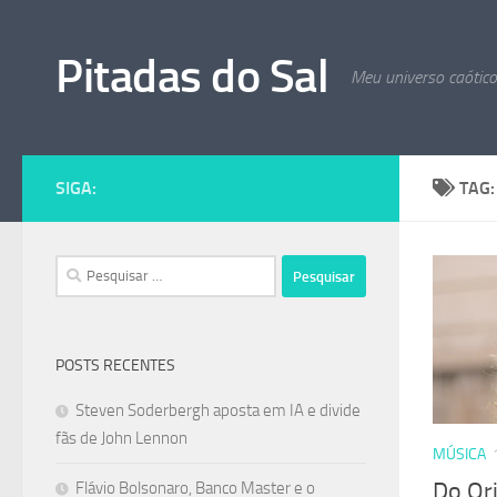
Skip to content
Pitadas do Sal
Meu universo caótic
SIGA:
TAG
Pesquisar
por:
POSTS RECENTES
Steven Soderbergh aposta em IA e divide
fãs de John Lennon
MÚSICA
Do Ori
Flávio Bolsonaro, Banco Master e o