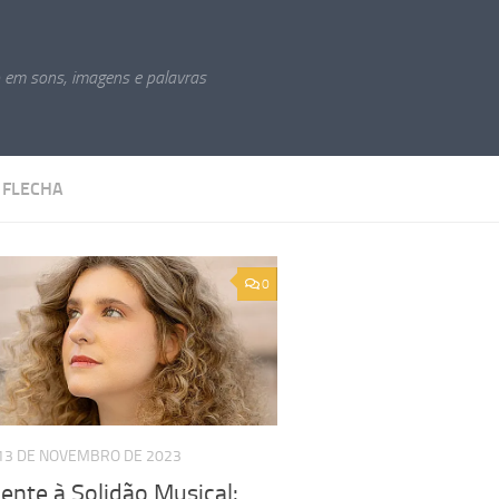
o em sons, imagens e palavras
:
FLECHA
0
13 DE NOVEMBRO DE 2023
ente à Solidão Musical: