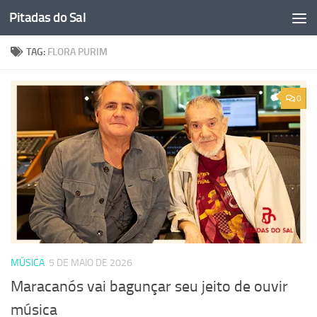
Pitadas do Sal
Skip to content
TAG:
FLORA PURIM
0
MÚSICA
5 DE MAIO DE 2026
Maracanós vai bagunçar seu jeito de ouvir
música