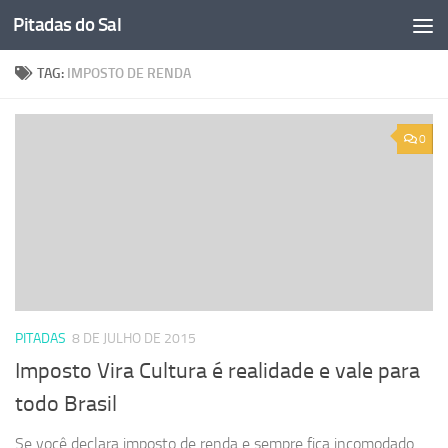
Pitadas do Sal
Skip to content
TAG:
IMPOSTO DE RENDA
0
PITADAS
8 DE JULHO DE 2015
Imposto Vira Cultura é realidade e vale para
todo Brasil
Se você declara imposto de renda e sempre fica incomodado