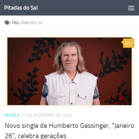
Pitadas do Sal
Skip to content
TAG:
JANEIRO 26
2
MÚSICA
13 DE FEVEREIRO DE 2026
Novo single de Humberto Gessinger, “Janeiro
26”, celebra gerações