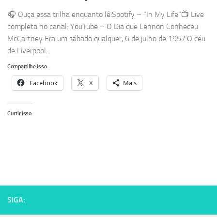
🎧 Ouça essa trilha enquanto lê:Spotify – “In My Life”📺 Live
completa no canal: YouTube – O Dia que Lennon Conheceu
McCartney Era um sábado qualquer, 6 de julho de 1957.O céu
de Liverpool...
Compartilhe isso:
Facebook
X
Mais
Curtir isso:
SIGA: