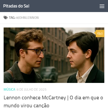
Pitadas do Sal
Skip to content
TAG:
#JOHNLENNON
0
MÚSICA
8 DE JULHO DE 2025
Lennon conhece McCartney | O dia em que o
mundo virou canção