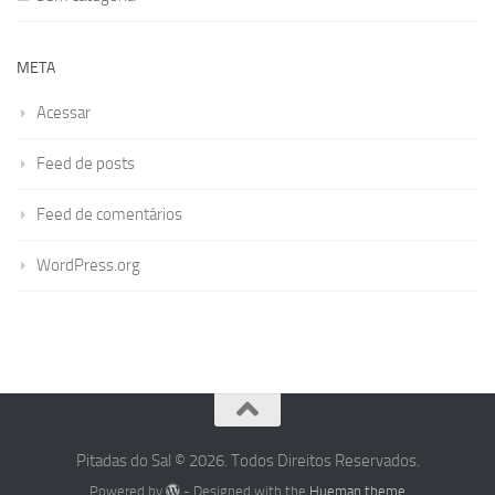
META
Acessar
Feed de posts
Feed de comentários
WordPress.org
Pitadas do Sal © 2026. Todos Direitos Reservados.
Powered by
- Designed with the
Hueman theme