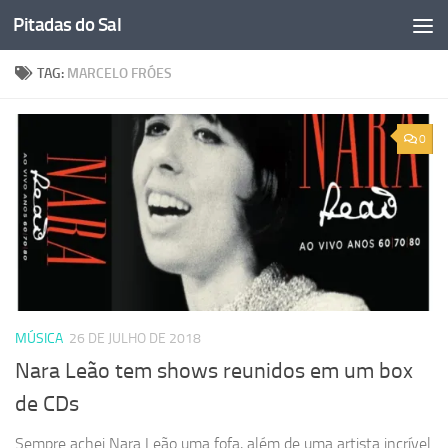
Pitadas do Sal
Skip to content
TAG:
MARCELO FRÓES
0
MÚSICA
26 DE JULHO DE 2018
Nara Leão tem shows reunidos em um box
de CDs
Sempre achei Nara Leão uma fofa, além de uma artista incrível