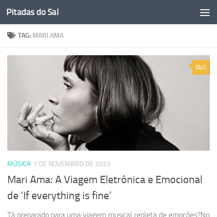
Pitadas do Sal
Skip to content
TAG:
MARI AMA
0
MÚSICA
7 DE NOVEMBRO DE 2023
Mari Ama: A Viagem Eletrônica e Emocional
de ‘If everything is fine’
Tá preparado para uma viagem musical repleta de emoções?No