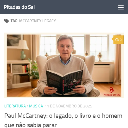
Pitadas do Sal
Skip to content
TAG:
MCCARTNEY LEGACY
0
LITERATURA
/
MÚSICA
11 DE NOVEMBRO DE 2025
Paul McCartney: o legado, o livro e o homem
que não sabia parar