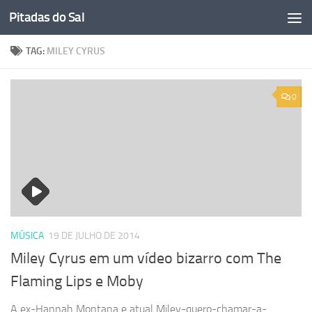
Pitadas do Sal
Skip to content
TAG:
MILEY CYRUS
0
MÚSICA
19 DE JULHO DE 2014
Miley Cyrus em um vídeo bizarro com The
Flaming Lips e Moby
A ex-Hannah Montana e atual Miley-quero-chamar-a-