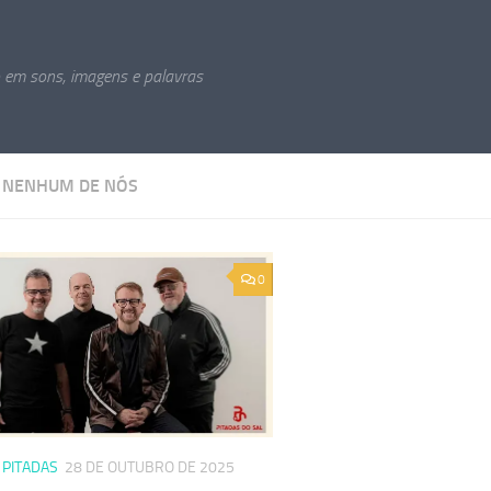
o em sons, imagens e palavras
:
NENHUM DE NÓS
0
/
PITADAS
28 DE OUTUBRO DE 2025