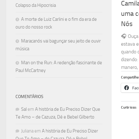
Camila
Colapso da Hipocrisia
uma c
A morte de Luiz Carlini e o fim da era de
Nós
ouro do nosso rock
🎧 Ouça 
Maracanós vai bagunçar seu jeito de ouvir
estava e
música
quando o
dizendo:
Man on the Run: A redenção fascinante de
manero, 
Paul McCartney
Compartilhe 
Fac
COMENTÁRIOS
Curtir isso:
Sal
em
A história de Eu Preciso Dizer Que
Te Amo – de Cazuza, Dé e Bebel Gilberto
Juliana
em
A história de Eu Preciso Dizer
Que Te Amo – de Cazuza, Dé e Bebel