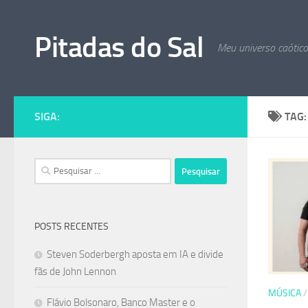
Skip to content
Pitadas do Sal
Meu universo caótic
SIGA:
TAG
Pesquisar
por:
POSTS RECENTES
Steven Soderbergh aposta em IA e divide
fãs de John Lennon
MÚSICA
Flávio Bolsonaro, Banco Master e o