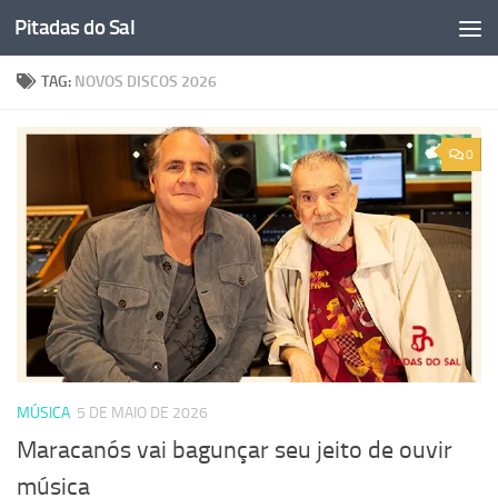
Pitadas do Sal
Skip to content
TAG:
NOVOS DISCOS 2026
0
MÚSICA
5 DE MAIO DE 2026
Maracanós vai bagunçar seu jeito de ouvir
música