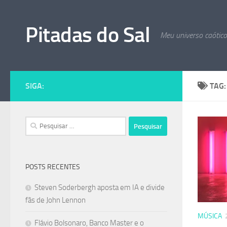
Skip to content
Pitadas do Sal
Meu universo caótic
SIGA:
TAG
Pesquisar
por:
POSTS RECENTES
Steven Soderbergh aposta em IA e divide
fãs de John Lennon
MÚSICA
Flávio Bolsonaro, Banco Master e o