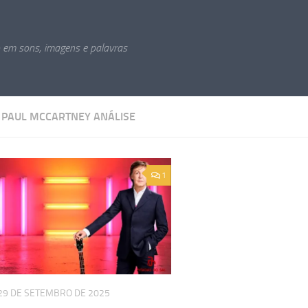
o em sons, imagens e palavras
:
PAUL MCCARTNEY ANÁLISE
1
29 DE SETEMBRO DE 2025