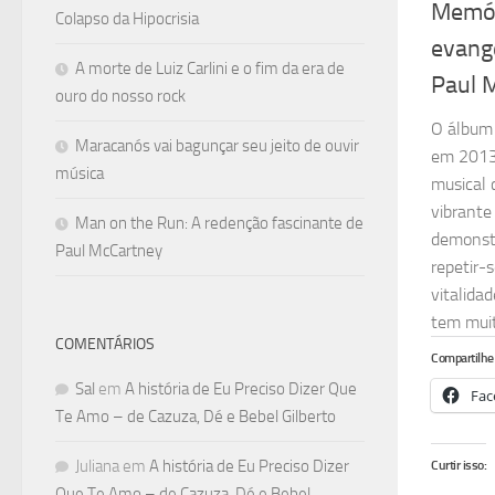
Memór
Colapso da Hipocrisia
evang
A morte de Luiz Carlini e o fim da era de
Paul 
ouro do nosso rock
O álbum 
Maracanós vai bagunçar seu jeito de ouvir
em 2013,
música
musical
vibrante
Man on the Run: A redenção fascinante de
demonstr
Paul McCartney
repetir-
vitalida
tem muit
COMENTÁRIOS
Compartilhe 
Sal
em
A história de Eu Preciso Dizer Que
Fac
Te Amo – de Cazuza, Dé e Bebel Gilberto
Juliana
em
A história de Eu Preciso Dizer
Curtir isso:
Que Te Amo – de Cazuza, Dé e Bebel