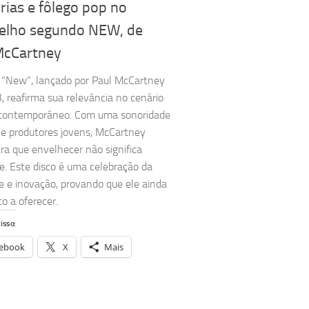
ias e fôlego pop no
elho segundo NEW, de
McCartney
“New”, lançado por Paul McCartney
 reafirma sua relevância no cenário
 contemporâneo. Com uma sonoridade
 e produtores jovens, McCartney
a que envelhecer não significa
se. Este disco é uma celebração da
de e inovação, provando que ele ainda
o a oferecer.
isso:
ebook
X
Mais