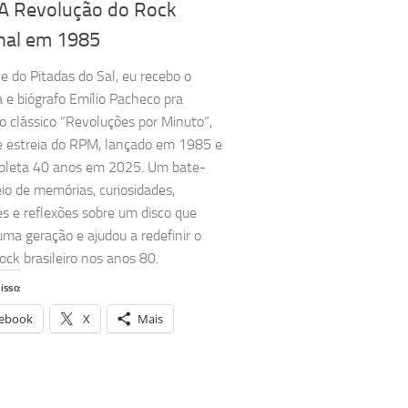
A Revolução do Rock
nal em 1985
ve do Pitadas do Sal, eu recebo o
ta e biógrafo Emílio Pacheco pra
r o clássico “Revoluções por Minuto”,
 estreia do RPM, lançado em 1985 e
pleta 40 anos em 2025. Um bate-
io de memórias, curiosidades,
es e reflexões sobre um disco que
ma geração e ajudou a redefinir o
ock brasileiro nos anos 80.
isso:
ebook
X
Mais