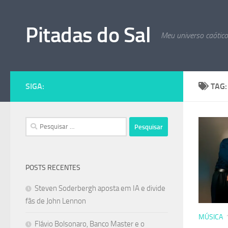
Skip to content
Pitadas do Sal
Meu universo caótic
SIGA:
TAG
Pesquisar
por:
POSTS RECENTES
Steven Soderbergh aposta em IA e divide
fãs de John Lennon
MÚSICA
Flávio Bolsonaro, Banco Master e o