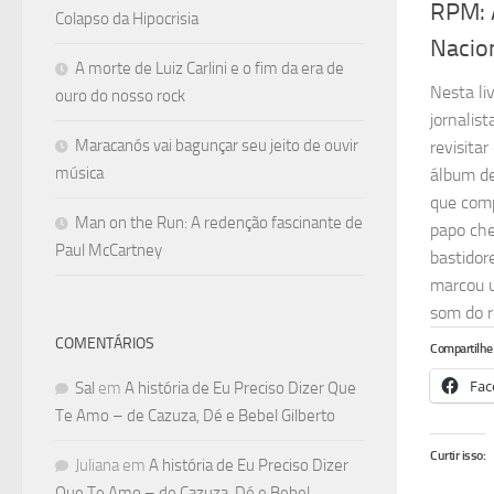
RPM: 
Colapso da Hipocrisia
Nacio
A morte de Luiz Carlini e o fim da era de
Nesta li
ouro do nosso rock
jornalis
Maracanós vai bagunçar seu jeito de ouvir
revisita
música
álbum de
que com
Man on the Run: A redenção fascinante de
papo che
Paul McCartney
bastidor
marcou u
som do r
COMENTÁRIOS
Compartilhe 
Fac
Sal
em
A história de Eu Preciso Dizer Que
Te Amo – de Cazuza, Dé e Bebel Gilberto
Curtir isso:
Juliana
em
A história de Eu Preciso Dizer
Que Te Amo – de Cazuza, Dé e Bebel