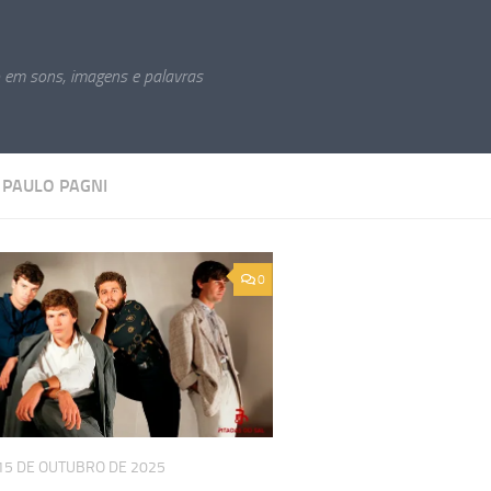
o em sons, imagens e palavras
:
PAULO PAGNI
0
15 DE OUTUBRO DE 2025